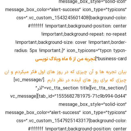
message_box_style=”solid-icon”
message_box_color=”alert-success” icon_type=”typicons”
css=”.vc_custom_1543245601408{background-color:
#ffffff !important;background-position: center
!important;background-repeat: no-repeat
!important;background-size: cover !important;border-
radius: 5px !important;}” icon_typicons=”typcn typcn-
business-card”]
تجربه من از 6 ماه وبلاگ نویسی
بیان تجربه ها و آن چیزی که در روز های اول فکر میکردم و ان
چیزی که برای روز های آینده در نظر دارم .
[/vc_message]
[/vc_tta_section][vc_tta_section title=”آذر”
tab_id=”1555682781975-71c9b994-0d44″][vc_message
message_box_style=”solid-icon”
message_box_color=”alert-success” icon_type=”typicons”
css=”.vc_custom_1547925143317{background-color:
#ffffff !important;background-position: center