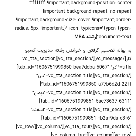
#ffffff !important;background-position: center
!important;background-repeat: no-repeat
!important;background-size: cover !important;border-
radius: 5px !important;}” icon_typicons=”typcn typcn-
document-text”]
رشته MBA
به بهانه تصمیم گرفتن و خواندن رشته مدیریت کسبو
کار[/vc_message][/vc_tta_section][vc_tta_section
title=”آذر” tab_id=”1606751999850-bea7ddba-5067″]
[/vc_tta_section][vc_tta_section title=”دی”
tab_id=”1606751999850-a77b6d2d-22ff”]
[/vc_tta_section][vc_tta_section title=”بهمن”
tab_id=”1606751999851-5ac73637-6311″]
[/vc_tta_section][vc_tta_section title=”اسفند”
tab_id=”1606751999851-fb2af9da-c3f6″]
[/vc_tta_section][/vc_tta_tour][/vc_column][/vc_row]
[vc_row][vc_column][vc_column_text]