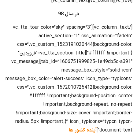
[vc_row][vc_column][vc_column_text]
در سال 98
[/vc_column_text][vc_tta_tour color=”sky” spacing=”3″
active_section=”1″ css_animation=”fadeIn”
css=”.vc_custom_1523191020444{background-color:
#ffffff !important;}”][vc_tta_section title=”فروردین”
tab_id=”1606751999825-1e49cb5c-a391″][vc_message
message_box_style=”solid-icon”
message_box_color=”alert-success” icon_type=”typicons”
css=”.vc_custom_1572010725412{background-color:
#ffffff !important;background-position: center
!important;background-repeat: no-repeat
!important;background-size: cover !important;border-
radius: 5px !important;}” icon_typicons=”typcn typcn-
document-text”]
آینده کشور ها