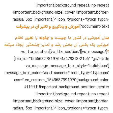
!important;background-repeat: no-repeat
!important;background-size: cover !important;border-
radius: 5px !important;}” icon_typicons=”typcn typcn-
document-text”]
آموزش و یادگیری و تاثیر آن در پیشرفت
مدل آموزشی در کشور ما چیست و چگونه با تغییر نظام
اموزشی یک بخش آن بخش رشد و تمایز چشمگیر ایجاد میکند
؟
[/vc_message][/vc_tta_section][vc_tta_section
title=”دی” tab_id=”1555682781976-4a4793f3-21c6″]
[vc_message message_box_style=”solid-icon”
message_box_color=”alert-success” icon_type=”typicons”
css=”.vc_custom_1543687991970{background-color:
#ffffff !important;background-position: center
!important;background-repeat: no-repeat
!important;background-size: cover !important;border-
radius: 5px !important;}” icon_typicons=”typcn typcn-