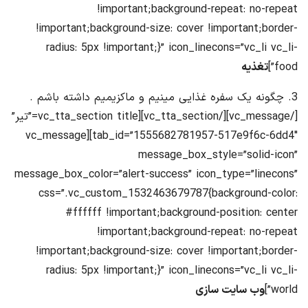
!important;background-repeat: no-repeat
!important;background-size: cover !important;border-
radius: 5px !important;}” icon_linecons=”vc_li vc_li-
food”]
تغذیه
3. چگونه یک سفره غذایی مینیم و ماکزیمیم داشته باشم .
[/vc_message][/vc_tta_section][vc_tta_section title=”تیر”
tab_id=”1555682781957-517e9f6c-6dd4″][vc_message
message_box_style=”solid-icon”
message_box_color=”alert-success” icon_type=”linecons”
css=”.vc_custom_1532463679787{background-color:
#ffffff !important;background-position: center
!important;background-repeat: no-repeat
!important;background-size: cover !important;border-
radius: 5px !important;}” icon_linecons=”vc_li vc_li-
world”]
وب سایت سازی