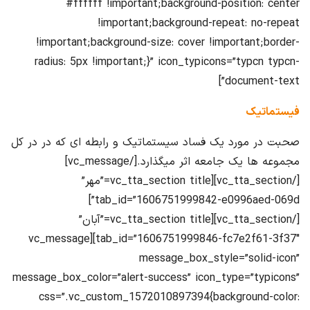
#ffffff !important;background-position: center
!important;background-repeat: no-repeat
!important;background-size: cover !important;border-
radius: 5px !important;}” icon_typicons=”typcn typcn-
document-text”]
فیستماتیک
صحبت در مورد یک فساد سیستماتیک و رابطه ای که در در کل
مجموعه ها یک جامعه اثر میگذارد.[/vc_message]
[/vc_tta_section][vc_tta_section title=”مهر”
tab_id=”1606751999842-e0996aed-069d”]
[/vc_tta_section][vc_tta_section title=”آبان”
tab_id=”1606751999846-fc7e2f61-3f37″][vc_message
message_box_style=”solid-icon”
message_box_color=”alert-success” icon_type=”typicons”
css=”.vc_custom_1572010897394{background-color: