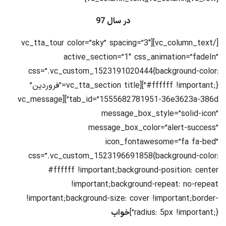
در سال 97
[/vc_column_text][vc_tta_tour color=”sky” spacing=”3″
active_section=”1″ css_animation=”fadeIn”
css=”.vc_custom_1523191020444{background-color:
#ffffff !important;}”][vc_tta_section title=”فروردین”
tab_id=”1555682781951-36e3623a-386d”][vc_message
message_box_style=”solid-icon”
message_box_color=”alert-success”
icon_fontawesome=”fa fa-bed”
css=”.vc_custom_1523196691858{background-color:
#ffffff !important;background-position: center
!important;background-repeat: no-repeat
!important;background-size: cover !important;border-
radius: 5px !important;}”]
خواب