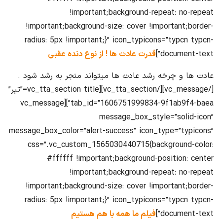
!important;background-repeat: no-repeat
!important;background-size: cover !important;border-
radius: 5px !important;}” icon_typicons=”typcn typcn-
document-text”]
قدرت عادت ها ! از نوع دنده عقبی
عادت ها و چرخه رشد عادت ها میتواند منجر به رشد شود .
[/vc_message][/vc_tta_section][vc_tta_section title=”تیر”
tab_id=”1606751999834-9f1ab9f4-baea”][vc_message
message_box_style=”solid-icon”
message_box_color=”alert-success” icon_type=”typicons”
css=”.vc_custom_1565030440715{background-color:
#ffffff !important;background-position: center
!important;background-repeat: no-repeat
!important;background-size: cover !important;border-
radius: 5px !important;}” icon_typicons=”typcn typcn-
document-text”]
فیلم ما همه با هم هستیم