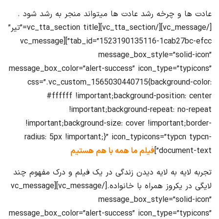
عادت ها و چرخه رشد عادت ها میتواند منجر به رشد شود .
[/vc_message][/vc_tta_section][vc_tta_section title=”تیر”
tab_id=”1523190135116-1cab27bc-efcc”][vc_message
message_box_style=”solid-icon”
message_box_color=”alert-success” icon_type=”typicons”
css=”.vc_custom_1565030440715{background-color:
#ffffff !important;background-position: center
!important;background-repeat: no-repeat
!important;background-size: cover !important;border-
radius: 5px !important;}” icon_typicons=”typcn typcn-
document-text”]
فیلم ما همه با هم هستیم
تجربه لایه به لایه دیدن زندگی در یک فیلم و درک مفهوم چند
لایگی در یکروز همراه با خانواده.[/vc_message][vc_message
message_box_style=”solid-icon”
message_box_color=”alert-success” icon_type=”typicons”