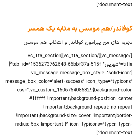
document-text”]
کوفاندر/هم موسس به مثابه یک همسر
تجربه های من پیرامون کوفاندر و انتخاب هم موسس
[/vc_message][/vc_tta_section][vc_tta_section
title=”شهریور” tab_id=”1536273762648-66bbf37a-515f”]
[vc_message message_box_style=”solid-icon”
message_box_color=”alert-success” icon_type=”typicons”
css=”.vc_custom_1606754085829{background-color:
#ffffff !important;background-position: center
!important;background-repeat: no-repeat
!important;background-size: cover !important;border-
radius: 5px !important;}” icon_typicons=”typcn typcn-
document-text”]