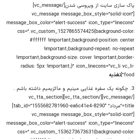
پاک سازی سایت از ویروسی شدن[/vc_message]
[vc_message message_box_style=”solid-icon”
message_box_color=”alert-success” icon_type=”linecons”
css=”.vc_custom_1527865574425{background-color:
#ffffff !important;background-position: center
!important;background-repeat: no-repeat
!important;background-size: cover !important;border-
radius: 5px !important;}” icon_linecons=”vc_li vc_li-
food”]
تغذیه
3. چگونه یک سفره غذایی مینیم و ماکزیمیم داشته باشم .
[/vc_message][/vc_tta_section][vc_tta_section
title=”مرداد” tab_id=”1555682781960-ea6c41e4-8290″]
[vc_message message_box_style=”solid-icon”
message_box_color=”alert-success” icon_type=”linecons”
css=”.vc_custom_1536273673631{background-color: