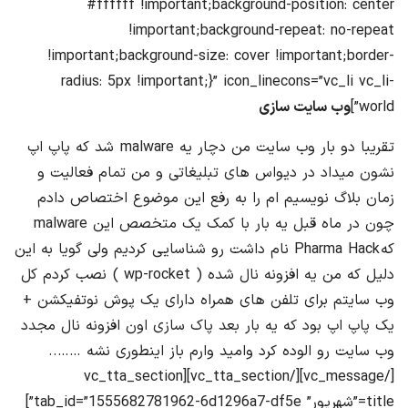
#ffffff !important;background-position: center
!important;background-repeat: no-repeat
!important;background-size: cover !important;border-
radius: 5px !important;}” icon_linecons=”vc_li vc_li-
world”]
وب سایت سازی
تقریبا دو بار وب سایت من دچار یه malware شد که پاپ اپ
نشون میداد در دیواس های تبلیغاتی و من تمام فعالیت و
زمان بلاگ نویسیم ام را به رفع این موضوع اختصاص دادم
چون در ماه قبل یه بار با کمک یک متخصص این malware
که Pharma Hack نام داشت رو شناسایی کردیم ولی گویا به این
دلیل که من یه افزونه نال شده ( wp-rocket ) نصب کردم کل
وب سایتم برای تلفن های همراه دارای یک پوش نوتفیکشن +
یک پاپ اپ بود که یه بار بعد پاک سازی اون افزونه نال مجدد
وب سایت رو الوده کرد وامید وارم باز اینطوری نشه ……..
[/vc_message][/vc_tta_section][vc_tta_section
title=”شهریور” tab_id=”1555682781962-6d1296a7-df5e”]