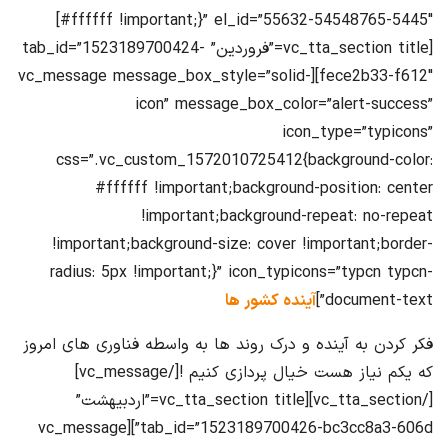
#ffffff !important;}” el_id=”55632-54548765-5445″]
[vc_tta_section title=”فروردین” tab_id=”1523189700424-
fece2b33-f612″][vc_message message_box_style=”solid-
icon” message_box_color=”alert-success”
icon_type=”typicons”
css=”.vc_custom_1572010725412{background-color:
#ffffff !important;background-position: center
!important;background-repeat: no-repeat
!important;background-size: cover !important;border-
radius: 5px !important;}” icon_typicons=”typcn typcn-
document-text”]
آینده کشور ها
فکر کردن به آینده و درک روند ها به واسطه فناوری های امروز
که یکم نیاز هست خیال پردازی کنیم ![/vc_message]
[/vc_tta_section][vc_tta_section title=”اردبیهشت”
tab_id=”1523189700426-bc3cc8a3-606d”][vc_message