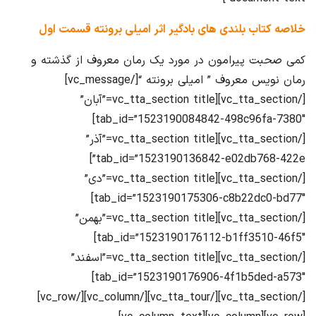
خلاصه کتاب بلندی های بادگیر اثر امیلی برونته قسمت اول
کمی صحبت پیرامون در مورد یک رمان معروف از گذشته و
رمان نویس معروف ” امیلی برونته “[/vc_message]
[/vc_tta_section][vc_tta_section title=”آبان”
tab_id=”1523190084842-498c96fa-7380″]
[/vc_tta_section][vc_tta_section title=”آذر”
tab_id=”1523190136842-e02db768-422e”]
[/vc_tta_section][vc_tta_section title=”دی”
tab_id=”1523190175306-c8b22dc0-bd77″]
[/vc_tta_section][vc_tta_section title=”بهمن”
tab_id=”1523190176112-b1ff3510-46f5″]
[/vc_tta_section][vc_tta_section title=”اسفند”
tab_id=”1523190176906-4f1b5ded-a573″]
[/vc_tta_section][/vc_tta_tour][/vc_column][/vc_row]