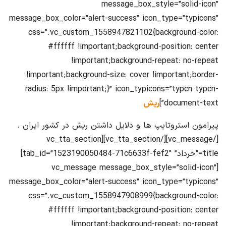
message_box_style=”solid-icon”
message_box_color=”alert-success” icon_type=”typicons”
css=”.vc_custom_1558947821102{background-color:
#ffffff !important;background-position: center
!important;background-repeat: no-repeat
!important;background-size: cover !important;border-
radius: 5px !important;}” icon_typicons=”typcn typcn-
document-text”]
ریش
پیرامون استروتایپ ها و دلایل داشتن ریش در کشور ایران .
[/vc_message][/vc_tta_section][vc_tta_section
title=”خرداد” tab_id=”1523190050484-71c6633f-fef2″]
[vc_message message_box_style=”solid-icon”
message_box_color=”alert-success” icon_type=”typicons”
css=”.vc_custom_1558947908999{background-color:
#ffffff !important;background-position: center
!important;background-repeat: no-repeat