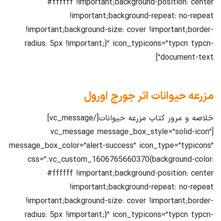
#ffffff !important;background-position: center
!important;background-repeat: no-repeat
!important;background-size: cover !important;border-
radius: 5px !important;}” icon_typicons=”typcn typcn-
document-text”]
مزرعه حیوانات اثر جورج اورول
خلاصه و مرور کتاب مزرعه حیوانات[/vc_message]
[vc_message message_box_style=”solid-icon”
message_box_color=”alert-success” icon_type=”typicons”
css=”.vc_custom_1606765660370{background-color:
#ffffff !important;background-position: center
!important;background-repeat: no-repeat
!important;background-size: cover !important;border-
radius: 5px !important;}” icon_typicons=”typcn typcn-