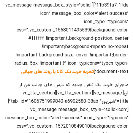
11b39fa7-1fde”][vc_message message_box_style=”solid-
icon” message_box_color=”alert-success”
icon_type=”typicons”
css=”.vc_custom_1568011495539{background-color:
#ffffff !important;background-position: center
!important;background-repeat: no-repeat
!important;background-size: cover !important;border-
radius: 5px !important;}” icon_typicons=”typcn typcn-
document-text”]
تجربه خرید یک کالا با روند های جهانی
ماجرای خرید یک تلفن جدید که درس های جالب من از
آن[/vc_message][/vc_tta_section][vc_tta_section
title=”شهریور” tab_id=”1606751999840-a6902580-38ab”]
[vc_message message_box_style=”solid-icon”
message_box_color=”alert-success” icon_type=”typicons”
css=”.vc_custom_1572010849010{background-color: