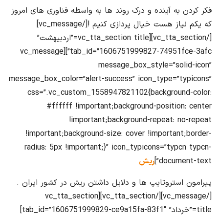
فکر کردن به آینده و درک روند ها به واسطه فناوری های امروز
که یکم نیاز هست خیال پردازی کنیم ![/vc_message]
[/vc_tta_section][vc_tta_section title=”اردبیهشت”
tab_id=”1606751999827-74951fce-3afc”][vc_message
message_box_style=”solid-icon”
message_box_color=”alert-success” icon_type=”typicons”
css=”.vc_custom_1558947821102{background-color:
#ffffff !important;background-position: center
!important;background-repeat: no-repeat
!important;background-size: cover !important;border-
radius: 5px !important;}” icon_typicons=”typcn typcn-
document-text”]
ریش
پیرامون استروتایپ ها و دلایل داشتن ریش در کشور ایران .
[/vc_message][/vc_tta_section][vc_tta_section
title=”خرداد” tab_id=”1606751999829-ce9a15fa-83f1″]