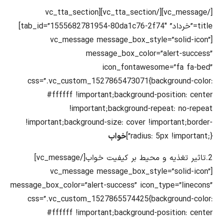
[/vc_message][/vc_tta_section][vc_tta_section
title=”خرداد” tab_id=”1555682781954-80da1c76-2f74″]
[vc_message message_box_style=”solid-icon”
message_box_color=”alert-success”
icon_fontawesome=”fa fa-bed”
css=”.vc_custom_1527865473071{background-color:
#ffffff !important;background-position: center
!important;background-repeat: no-repeat
!important;background-size: cover !important;border-
radius: 5px !important;}”]
خواب
2.تاثیر تغذیه و محیط بر کیفیت خواب[/vc_message]
[vc_message message_box_style=”solid-icon”
message_box_color=”alert-success” icon_type=”linecons”
css=”.vc_custom_1527865574425{background-color:
#ffffff !important;background-position: center