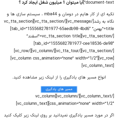
document-text”]
آیا میتوان 1 میلیون شغل ایجاد کرد ؟
تکیه ای از کار هایم در دومان و mba44 ، سیستم سازی ها و
نگاه به رشد[/vc_message][/vc_tta_section][vc_tta_section
title=”بهمن” tab_id=”1555682781977-65aedb98-4bd6″]
[/vc_tta_section][vc_tta_section title=”اسفند”
tab_id=”1555682781977-cee18536-de98″]
[/vc_tta_section][/vc_tta_tour][/vc_column][/vc_row]
[vc_row][vc_column css_animation=”none” width=”1/2″]
[vc_column_text]
انواع مسیر های یادگیری را از لینک زیر مشاهده کنید.
مسیر های یادگیری
[/vc_column_text][/vc_column][vc_column
css_animation=”none” width=”1/2″][vc_column_text]
اگر در مورد مسیر یادگیری نمیدانید بر روی لینک زیر کلیک کنید